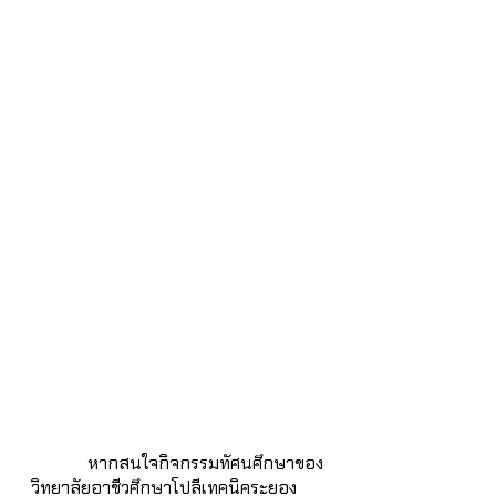
	หากสนใจกิจกรรมทัศนศึกษาของ
วิทยาลัยอาชีวศึกษาโปลีเทคนิคระยอง 