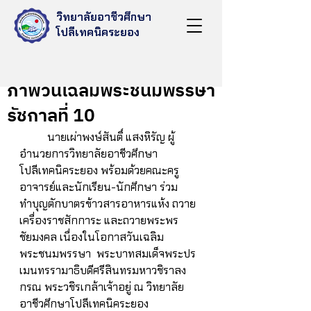
วิทยาลัยอาชีวศึกษา
โปลีเทคนิคระยอง
Jul 29, 2023
ภาพวันเฉลิมพระชนมพรรษา
รัชกาลที่ 10
	นายเผ่าพงษ์สันติ์ แสงหิรัญ ผู้
อำนวยการวิทยาลัยอาชีวศึกษา
โปลีเทคนิคระยอง พร้อมด้วยคณะครู 
อาจารย์และนักเรียน-นักศึกษา ร่วม
ทำบุญตักบาตรข้าวสารอาหารแห้ง ถวาย
เครื่องราชสักการะ และถวายพระพร
ชัยมงคล เนื่องในโอกาสวันเฉลิม
พระชนมพรรษา  พระบาทสมเด็จพระปร
เมนทรรามาธิบดีศรีสินทรมหาวชิราลง
กรณ พระวชิรเกล้าเจ้าอยู่ ณ วิทยาลัย
อาชีวศึกษาโปลีเทคนิคระยอง