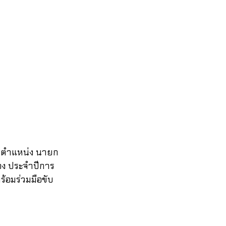
รงตำแหน่ง นายก
อง ประจำปีการ
้อมร่วมมือขับ