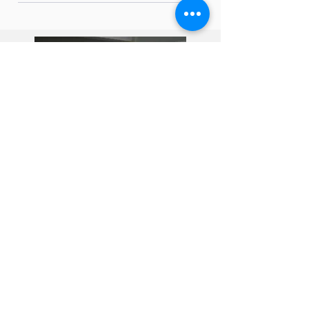
จบปวส.ที่โปลี สามารถต่อปริญญาตรีต่อ
เนื่องได้ โดยใช้เวลาเรียน 2 ปี และวิทยาลัย
ของ เรายังมีมหาวิทยาลัยในเครือที่รองรับ
หลักสูตร ปวส.
อยากเรียน
แต่ไม่รู้จะเริ่มยังไงดี?
เรายินดีตอบทุกคำถาม
ทักมาคุยกันได้เลย!