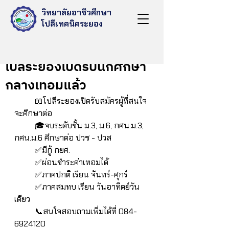
วิทยาลัยอาชีวศึกษา
โปลีเทคนิคระยอง
Aug 7, 2023
โปลีระยองเปิดรับนักศึกษา
กลางเทอมแล้ว
	📖โปลีระยองเปิดรับสมัครผู้ที่สนใจ
จะศึกษาต่อ 
	🎓จบระดับชั้น ม.3, ม.6, กศน.ม.3, 
กศน.ม.6 ศึกษาต่อ ปวช - ปวส
	✅มีกู้ กยศ.
	✅ผ่อนชำระค่าเทอมได้
	✅ภาคปกติ เรียน จันทร์-ศุกร์
	✅ภาคสมทบ เรียน วันอาทิตย์วัน
เดียว
	📞สนใจสอบถามเพิ่มได้ที่ 084-
6924120